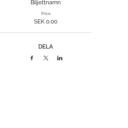
Biljettnamn
Price
SEK 0.00
DELA
"NOWHERE TO GO...
JUST IN..."
- Osho
Västra Rönneholmsvägen 62
217 41 Malmö
Sweden
Phone:
+46 0704936493