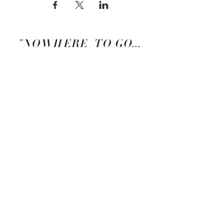
"NOWHERE TO GO...
JUST IN..."
- Osho
Västra Rönneholmsvägen 62
217 41 Malmö
Sweden
Phone:
+46 0704936493
E-mail:
evaekengren@gmail.com
Holistic Counselor
INNER MAN INNER WOMAN ENERGY
READING
GUIDED INQUIRY
REIKI
SOMATIC EXPERIENCING
- under
®
utbildning
© Eva Shana Ekengren 2020