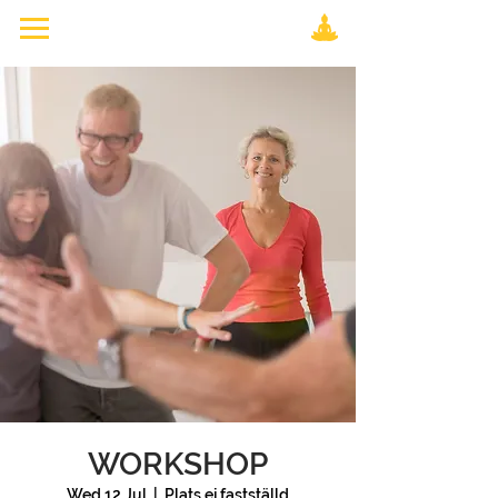
WORKSHOP
Wed 12 Jul
  |  
Plats ej fastställd