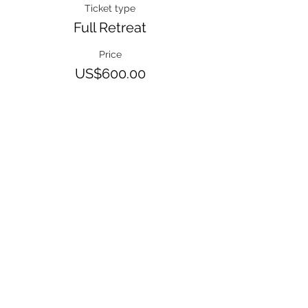
Ticket type
Full Retreat
Price
US$600.00
DELA
"NOWHERE TO GO...
JUST IN..."
- Osho
Västra Rönneholmsvägen 62
217 41 Malmö