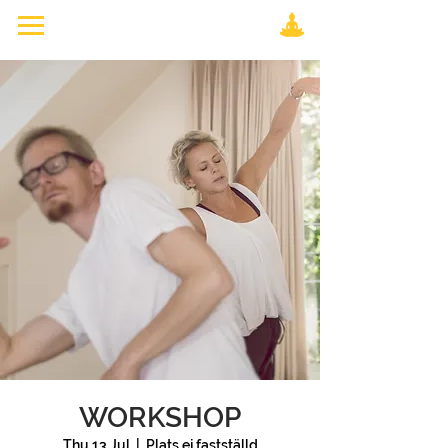
WORKSHOP
Thu 13 Jul
  |  
Plats ej fastställd